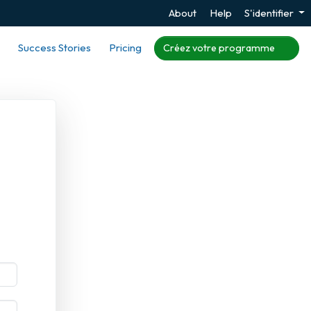
About
Help
S'identifier
Success Stories
Pricing
Créez votre programme