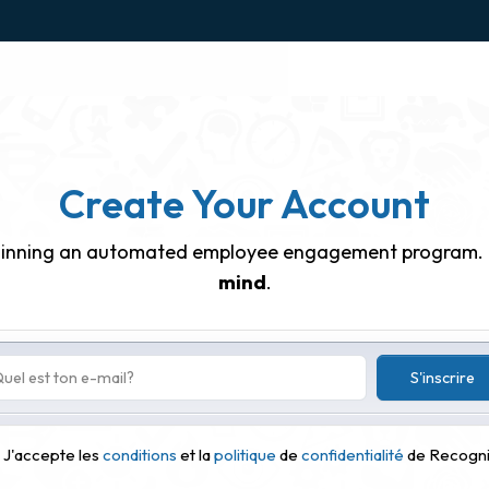
Create Your Account
eginning an automated employee engagement program.
mind
.
S'inscrire
J'accepte les
conditions
et la
politique
de
confidentialité
de Recogni