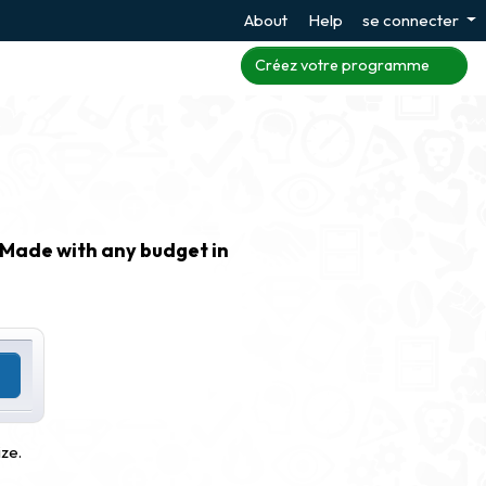
About
Help
se connecter
Créez votre programme
Made with any budget in
ze.