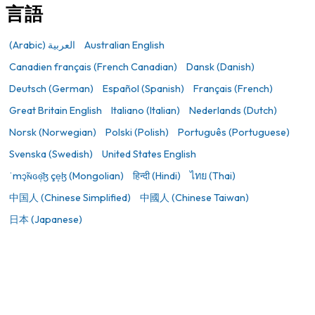
言語
(Arabic) العربية
Australian English
Canadien français (French Canadian)
Dansk (Danish)
Deutsch (German)
Español (Spanish)
Français (French)
Great Britain English
Italiano (Italian)
Nederlands (Dutch)
Norsk (Norwegian)
Polski (Polish)
Português (Portuguese)
Svenska (Swedish)
United States English
ˈmɔ̙̃ɴɢɞ̜̆ɮ çe̝ɮ (Mongolian)
हिन्दी (Hindi)
ไทย (Thai)
中国人 (Chinese Simplified)
中國人 (Chinese Taiwan)
日本 (Japanese)