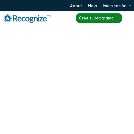
About
Help
Inicia sesión
TM
Cree su programa